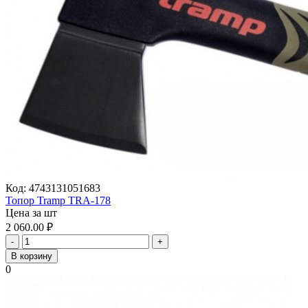
Код:
4743131051683
Топор Tramp TRA-178
Цена за шт
2 060.00
₽
-
+
В корзину
0