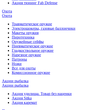
Акция тюнинг Fab Defense
Охота
Охота
Травматическое оружие
Электрошокеры, газовые баллончики
Макеты оружия
Пиротехника
Оружейные сейфы
Пневматическое оружие
Гладкоствольное оружие
Нарезное оружие
Патроны
Ножи
Все для охоты
Комиссионное оружие
Акции рыбалка
Акции рыбалка
Акция удилища. Товар без наценки
Акция Sitka
Акция каремат