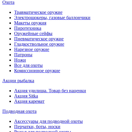
Охота
Травматическое оружие
Электрошокеры, газовые баллончики
Макеты оружия
Пиротехника
Оружейные сейфы
Пневматическое оружие
Гладкоствольное оружие
Нарезное оружие
Патроны
Ножи
Все для охоты
Комиссионное оружие
Акции рыбалка
Акция удилища. Товар без наценки
Акция Sitka
Акция каремат
Подводная охота
Аксессуары для подводной охоты
Перчатки, боты, носки
Ружья для подводной охоты