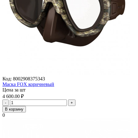
Код:
8002908375343
Маска FOX коричневый
Цена за шт
4 600.00
₽
-
+
В корзину
0