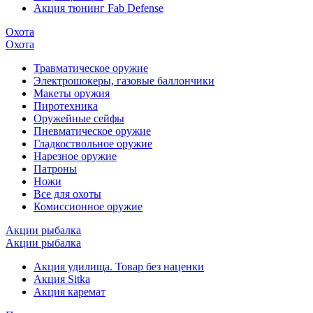
Акция тюнинг Fab Defense
Охота
Охота
Травматическое оружие
Электрошокеры, газовые баллончики
Макеты оружия
Пиротехника
Оружейные сейфы
Пневматическое оружие
Гладкоствольное оружие
Нарезное оружие
Патроны
Ножи
Все для охоты
Комиссионное оружие
Акции рыбалка
Акции рыбалка
Акция удилища. Товар без наценки
Акция Sitka
Акция каремат