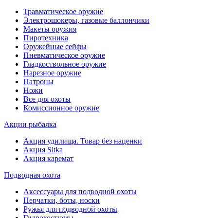
Травматическое оружие
Электрошокеры, газовые баллончики
Макеты оружия
Пиротехника
Оружейные сейфы
Пневматическое оружие
Гладкоствольное оружие
Нарезное оружие
Патроны
Ножи
Все для охоты
Комиссионное оружие
Акции рыбалка
Акция удилища. Товар без наценки
Акция Sitka
Акция каремат
Подводная охота
Аксессуары для подводной охоты
Перчатки, боты, носки
Ружья для подводной охоты
Гидрокостюмы