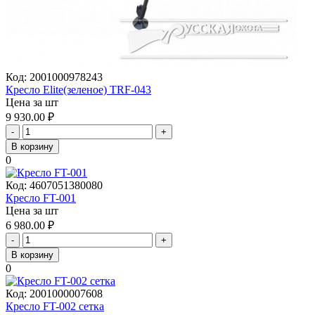
Код:
2001000978243
Кресло Elite(зеленое) TRF-043
Цена за шт
9 930.00
₽
-
+
В корзину
0
Код:
4607051380080
Кресло FT-001
Цена за шт
6 980.00
₽
-
+
В корзину
0
Код:
2001000007608
Кресло FT-002 сетка