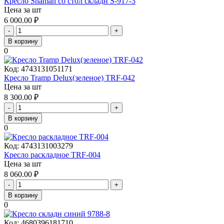
Кресло Shaman со стол складн S-917-3
Цена за шт
6 000.00
₽
-
+
В корзину
0
Код:
4743131051171
Кресло Tramp Delux(зеленое) TRF-042
Цена за шт
8 300.00
₽
-
+
В корзину
0
Код:
4743131003279
Кресло раскладное TRF-004
Цена за шт
8 060.00
₽
-
+
В корзину
0
Код:
4680396181710