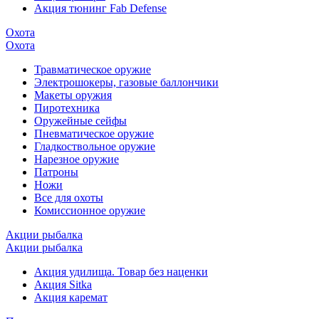
Акция тюнинг Fab Defense
Охота
Охота
Травматическое оружие
Электрошокеры, газовые баллончики
Макеты оружия
Пиротехника
Оружейные сейфы
Пневматическое оружие
Гладкоствольное оружие
Нарезное оружие
Патроны
Ножи
Все для охоты
Комиссионное оружие
Акции рыбалка
Акции рыбалка
Акция удилища. Товар без наценки
Акция Sitka
Акция каремат