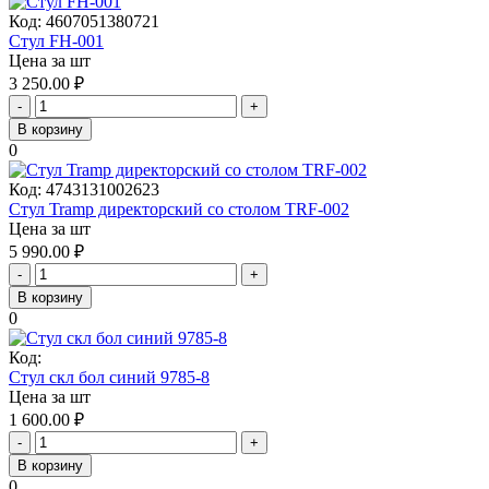
Код:
4607051380721
Стул FH-001
Цена за шт
3 250.00
₽
-
+
В корзину
0
Код:
4743131002623
Стул Tramp директорский со столом TRF-002
Цена за шт
5 990.00
₽
-
+
В корзину
0
Код:
Стул скл бол синий 9785-8
Цена за шт
1 600.00
₽
-
+
В корзину
0