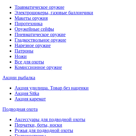
Травматическое оружие
Электрошокеры, газовые баллончики
Макеты оружия
Пиротехника
Оружейные сейфы
Пневматическое оружие
Гладкоствольное оружие
Нарезное оружие
Патроны
Ножи
Все для охоты
Комиссионное оружие
Акции рыбалка
Акция удилища. Товар без наценки
Акция Sitka
Акция каремат
Подводная охота
Аксессуары для подводной охоты
Перчатки, боты, носки
Ружья для подводной охоты
Гидрокостюмы