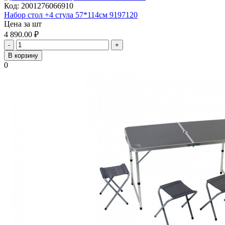
Код:
2001276066910
Набор стол +4 стула 57*114см 9197120
Цена за шт
4 890.00
₽
-
+
В корзину
0