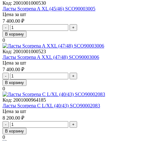
Код:
2001001000530
Ласты Scorpena A XL (45/46) SCO90003005
Цена за шт
7 400.00
₽
-
+
В корзину
0
Код:
2001001000523
Ласты Scorpena A XXL (47/48) SCO90003006
Цена за шт
7 400.00
₽
-
+
В корзину
0
Код:
2001000964185
Ласты Scorpena C L/XL (40/43) SCO90002083
Цена за шт
8 200.00
₽
-
+
В корзину
0