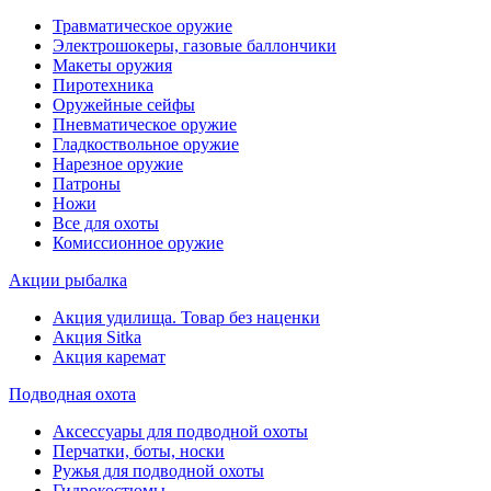
Травматическое оружие
Электрошокеры, газовые баллончики
Макеты оружия
Пиротехника
Оружейные сейфы
Пневматическое оружие
Гладкоствольное оружие
Нарезное оружие
Патроны
Ножи
Все для охоты
Комиссионное оружие
Акции рыбалка
Акция удилища. Товар без наценки
Акция Sitka
Акция каремат
Подводная охота
Аксессуары для подводной охоты
Перчатки, боты, носки
Ружья для подводной охоты
Гидрокостюмы