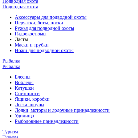
Подводная охота
Подводная охота
Аксессуары для подводной охоты
Перчатки, боты, носки
Ружья для подводной охоты
Гидрокостюмы
Ласты
Маски и трубки
Ножи для подводной охоты
Рыбалка
Рыбалка
Блесны
Воблеры
Катушки
Спиннинги
Ящики, коробки
Леска, шнуры
Лодки, моторы и лодочные принадлежности
Удилища
Рыболовные принадлежности
Туризм
Туризм