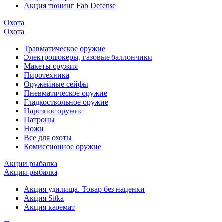
Акция тюнинг Fab Defense
Охота
Охота
Травматическое оружие
Электрошокеры, газовые баллончики
Макеты оружия
Пиротехника
Оружейные сейфы
Пневматическое оружие
Гладкоствольное оружие
Нарезное оружие
Патроны
Ножи
Все для охоты
Комиссионное оружие
Акции рыбалка
Акции рыбалка
Акция удилища. Товар без наценки
Акция Sitka
Акция каремат