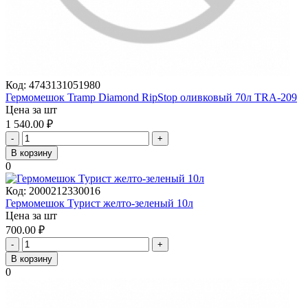
Код:
4743131051980
Гермомешок Tramp Diamond RipStop оливковый 70л TRA-209
Цена за шт
1 540.00
₽
-
+
В корзину
0
Код:
2000212330016
Гермомешок Турист желто-зеленый 10л
Цена за шт
700.00
₽
-
+
В корзину
0