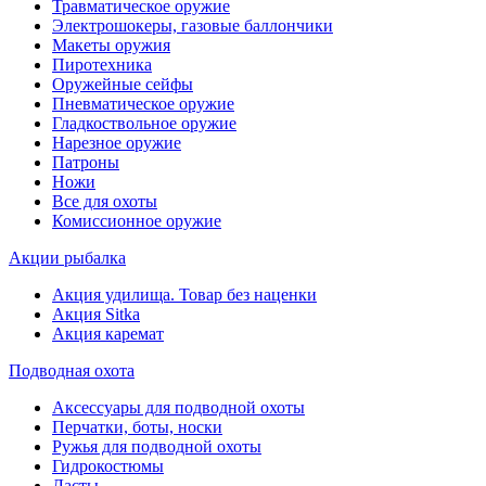
Травматическое оружие
Электрошокеры, газовые баллончики
Макеты оружия
Пиротехника
Оружейные сейфы
Пневматическое оружие
Гладкоствольное оружие
Нарезное оружие
Патроны
Ножи
Все для охоты
Комиссионное оружие
Акции рыбалка
Акция удилища. Товар без наценки
Акция Sitka
Акция каремат
Подводная охота
Аксессуары для подводной охоты
Перчатки, боты, носки
Ружья для подводной охоты
Гидрокостюмы
Ласты