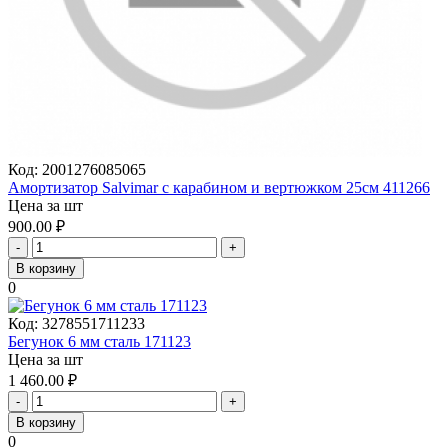
Код:
2001276085065
Амортизатор Salvimar с карабином и вертюжком 25см 411266
Цена за шт
900.00
₽
-
+
В корзину
0
Код:
3278551711233
Бегунок 6 мм сталь 171123
Цена за шт
1 460.00
₽
-
+
В корзину
0