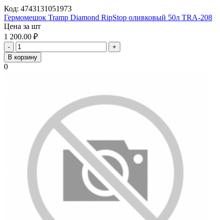
Код:
4743131051973
Гермомешок Tramp Diamond RipStop оливковый 50л TRA-208
Цена за шт
1 200.00
₽
-
+
В корзину
0