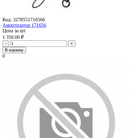
Код:
3278551716566
Амортизатор 171656
Цена за шт
1 350.00
₽
-
+
В корзину
0