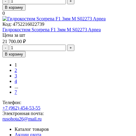
-
+
В корзину
0
Код:
4752216022739
Гидрокостюм Scorpena F1 3мм M S02273 Apnea
Цена за шт
21 700.00
₽
-
+
В корзину
1
2
3
4
...
7
Телефон:
+7 (962) 454-53-55
Электронная почта:
rusohota26@mail.ru
Каталог товаров
Акции охота