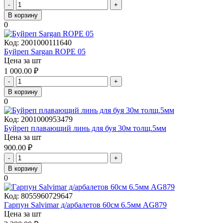
-
+
В корзину
0
Код:
2001000111640
Буйреп Sargan ROPE 05
Цена за шт
1 000.00
₽
-
+
В корзину
0
Код:
2001000953479
Буйреп плавающий линь для буя 30м толщ.5мм
Цена за шт
900.00
₽
-
+
В корзину
0
Код:
8055960729647
Гарпун Salvimar д/арбалетов 60см 6.5мм AG879
Цена за шт