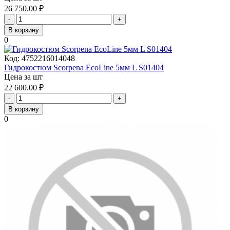
26 750.00
₽
-
+
В корзину
0
Код:
4752216014048
Гидрокостюм Scorpena EcoLine 5мм L S01404
Цена за шт
22 600.00
₽
-
+
В корзину
0