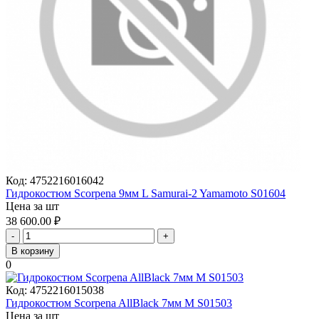
Код:
4752216016042
Гидрокостюм Scorpena 9мм L Samurai-2 Yamamoto S01604
Цена за шт
38 600.00
₽
-
+
В корзину
0
Код:
4752216015038
Гидрокостюм Scorpena AllBlack 7мм M S01503
Цена за шт