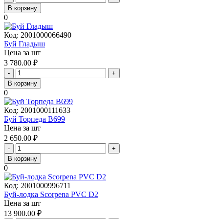
В корзину
0
Код:
2001000066490
Буй Гладыш
Цена за шт
3 780.00
₽
-
+
В корзину
0
Код:
2001000111633
Буй Торпеда B699
Цена за шт
2 650.00
₽
-
+
В корзину
0
Код:
2001000996711
Буй-лодка Scorpena PVC D2
Цена за шт
13 900.00
₽