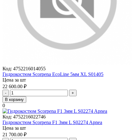
Код:
4752216014055
Гидрокостюм Scorpena EcoLine 5мм XL S01405
Цена за шт
22 600.00
₽
-
+
В корзину
0
Код:
4752216022746
Гидрокостюм Scorpena F1 3мм L S02274 Apnea
Цена за шт
21 700.00
₽