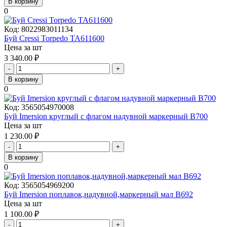
В корзину
0
Код:
8022983011134
Буй Cressi Torpedo TA611600
Цена за шт
3 340.00
₽
-
+
В корзину
0
Код:
3565054970008
Буй Imersion круглый с флагом надувной маркерный B700
Цена за шт
1 230.00
₽
-
+
В корзину
0
Код:
3565054969200
Буй Imersion поплавок,надувной,маркерный мал B692
Цена за шт
1 100.00
₽
-
+