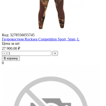
Код:
3278556055745
Гидрокостюм Rocksea Competition Sport, 5mm, L
Цена за шт
27 900.00
₽
-
+
В корзину
0