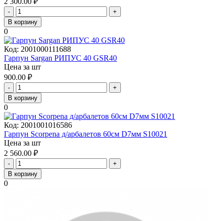
2 300.00
₽
-
+
В корзину
0
Код:
2001000111688
Гарпун Sargan РИПУС 40 GSR40
Цена за шт
900.00
₽
-
+
В корзину
0
Код:
2001001016586
Гарпун Scorpena д/арбалетов 60см D7мм S10021
Цена за шт
2 560.00
₽
-
+
В корзину
0