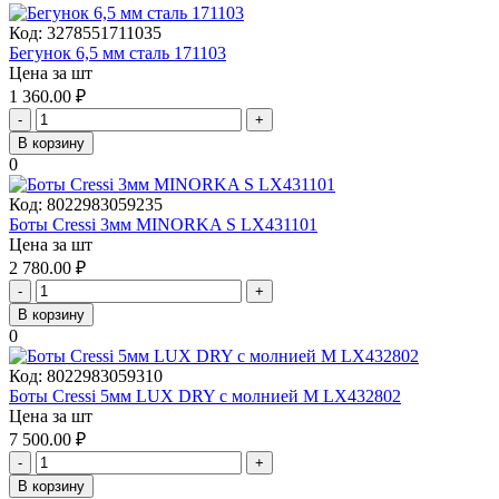
Код:
3278551711035
Бегунок 6,5 мм сталь 171103
Цена за шт
1 360.00
₽
-
+
В корзину
0
Код:
8022983059235
Боты Cressi 3мм MINORKA S LX431101
Цена за шт
2 780.00
₽
-
+
В корзину
0
Код:
8022983059310
Боты Cressi 5мм LUX DRY с молнией M LX432802
Цена за шт
7 500.00
₽
-
+
В корзину