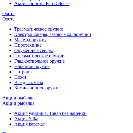
Акция тюнинг Fab Defense
Охота
Охота
Травматическое оружие
Электрошокеры, газовые баллончики
Макеты оружия
Пиротехника
Оружейные сейфы
Пневматическое оружие
Гладкоствольное оружие
Нарезное оружие
Патроны
Ножи
Все для охоты
Комиссионное оружие
Акции рыбалка
Акции рыбалка
Акция удилища. Товар без наценки
Акция Sitka
Акция каремат