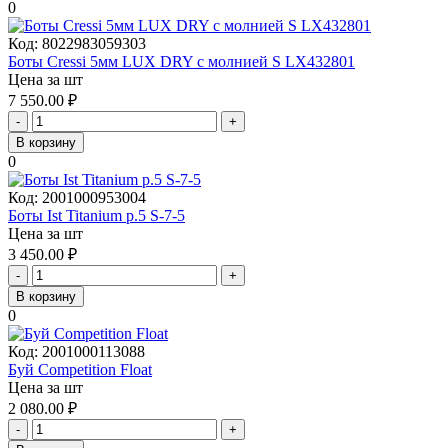
0
Код:
8022983059303
Боты Cressi 5мм LUX DRY с молнией S LX432801
Цена за шт
7 550.00
₽
-
+
В корзину
0
Код:
2001000953004
Боты Ist Titanium р.5 S-7-5
Цена за шт
3 450.00
₽
-
+
В корзину
0
Код:
2001000113088
Буй Competition Float
Цена за шт
2 080.00
₽
-
+