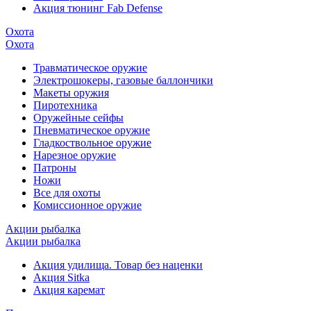
Акция тюнинг Fab Defense
Охота
Охота
Травматическое оружие
Электрошокеры, газовые баллончики
Макеты оружия
Пиротехника
Оружейные сейфы
Пневматическое оружие
Гладкоствольное оружие
Нарезное оружие
Патроны
Ножи
Все для охоты
Комиссионное оружие
Акции рыбалка
Акции рыбалка
Акция удилища. Товар без наценки
Акция Sitka
Акция каремат