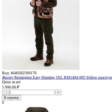
Код:
4640282569176
Жилет Remington Easy Hunting 3XL RM1404-995 Yellow разгру
Цена за шт
5 990.00
₽
-
+
В корзину
0