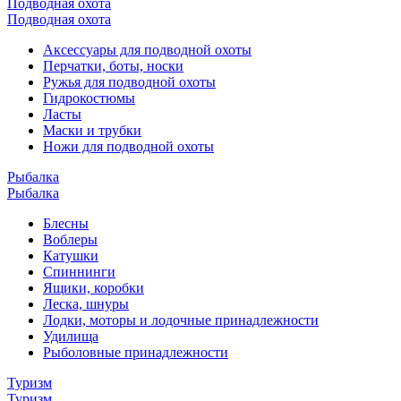
Подводная охота
Подводная охота
Аксессуары для подводной охоты
Перчатки, боты, носки
Ружья для подводной охоты
Гидрокостюмы
Ласты
Маски и трубки
Ножи для подводной охоты
Рыбалка
Рыбалка
Блесны
Воблеры
Катушки
Спиннинги
Ящики, коробки
Леска, шнуры
Лодки, моторы и лодочные принадлежности
Удилища
Рыболовные принадлежности
Туризм
Туризм