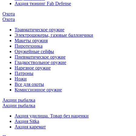
Акция тюнинг Fab Defense
Охота
Охота
Травматическое оружие
Электрошокеры, газовые баллончики
Макеты оружия
Пиротехника
Оружейные сейфы
Пневматическое оружие
Гладкоствольное оружие
Нарезное оружие
Патроны
Ножи
Все для охоты
Комиссионное оружие
Акции рыбалка
Акции рыбалка
Акция удилища. Товар без наценки
Акция Sitka
Акция каремат