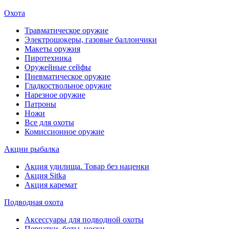
Охота
Травматическое оружие
Электрошокеры, газовые баллончики
Макеты оружия
Пиротехника
Оружейные сейфы
Пневматическое оружие
Гладкоствольное оружие
Нарезное оружие
Патроны
Ножи
Все для охоты
Комиссионное оружие
Акции рыбалка
Акция удилища. Товар без наценки
Акция Sitka
Акция каремат
Подводная охота
Аксессуары для подводной охоты
Перчатки, боты, носки