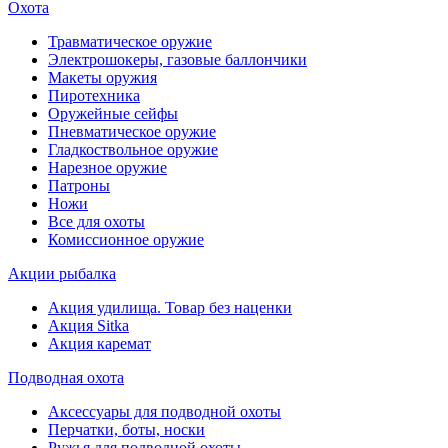
Охота
Травматическое оружие
Электрошокеры, газовые баллончики
Макеты оружия
Пиротехника
Оружейные сейфы
Пневматическое оружие
Гладкоствольное оружие
Нарезное оружие
Патроны
Ножи
Все для охоты
Комиссионное оружие
Акции рыбалка
Акция удилища. Товар без наценки
Акция Sitka
Акция каремат
Подводная охота
Аксессуары для подводной охоты
Перчатки, боты, носки
Ружья для подводной охоты