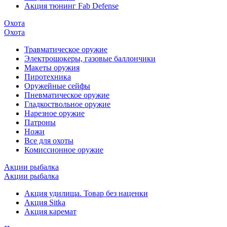
Акция тюнинг Fab Defense
Охота
Охота
Травматическое оружие
Электрошокеры, газовые баллончики
Макеты оружия
Пиротехника
Оружейные сейфы
Пневматическое оружие
Гладкоствольное оружие
Нарезное оружие
Патроны
Ножи
Все для охоты
Комиссионное оружие
Акции рыбалка
Акции рыбалка
Акция удилища. Товар без наценки
Акция Sitka
Акция каремат