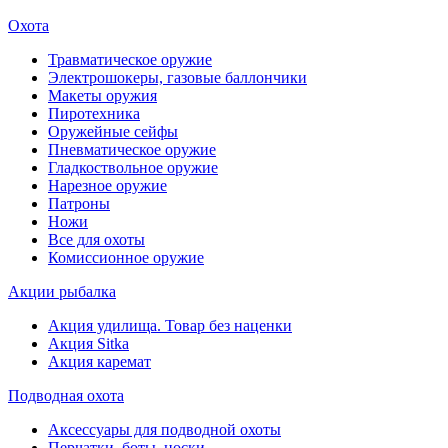
Охота
Травматическое оружие
Электрошокеры, газовые баллончики
Макеты оружия
Пиротехника
Оружейные сейфы
Пневматическое оружие
Гладкоствольное оружие
Нарезное оружие
Патроны
Ножи
Все для охоты
Комиссионное оружие
Акции рыбалка
Акция удилища. Товар без наценки
Акция Sitka
Акция каремат
Подводная охота
Аксессуары для подводной охоты
Перчатки, боты, носки