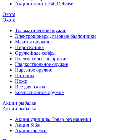
Акция тюнинг Fab Defense
Охота
Охота
Травматическое оружие
Электрошокеры, газовые баллончики
Макеты оружия
Пиротехника
Оружейные сейфы
Пневматическое оружие
Гладкоствольное оружие
Нарезное оружие
Патроны
Ножи
Все для охоты
Комиссионное оружие
Акции рыбалка
Акции рыбалка
Акция удилища. Товар без наценки
Акция Sitka
Акция каремат