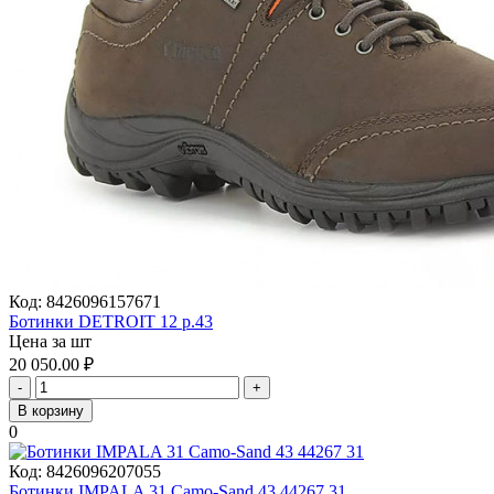
Код:
8426096157671
Ботинки DETROIT 12 р.43
Цена за шт
20 050.00
₽
-
+
В корзину
0
Код:
8426096207055
Ботинки IMPALA 31 Camo-Sand 43 44267 31