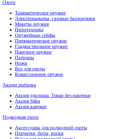
Охота
Травматическое оружие
Электрошокеры, газовые баллончики
Макеты оружия
Пиротехника
Оружейные сейфы
Пневматическое оружие
Гладкоствольное оружие
Нарезное оружие
Патроны
Ножи
Все для охоты
Комиссионное оружие
Акции рыбалка
Акция удилища. Товар без наценки
Акция Sitka
Акция каремат
Подводная охота
Аксессуары для подводной охоты
Перчатки, боты, носки
Ружья для подводной охоты