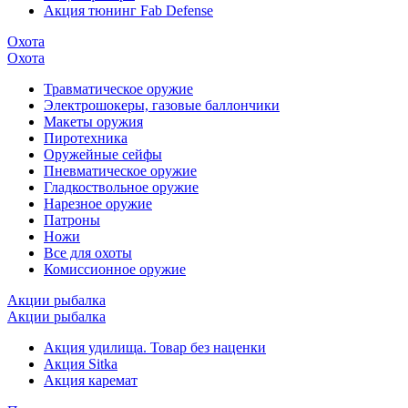
Акция тюнинг Fab Defense
Охота
Охота
Травматическое оружие
Электрошокеры, газовые баллончики
Макеты оружия
Пиротехника
Оружейные сейфы
Пневматическое оружие
Гладкоствольное оружие
Нарезное оружие
Патроны
Ножи
Все для охоты
Комиссионное оружие
Акции рыбалка
Акции рыбалка
Акция удилища. Товар без наценки
Акция Sitka
Акция каремат