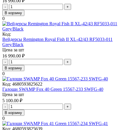
16 990.00
₽
-
+
В корзину
0
Код:
Вейдерсы Remington Royal Fish II XL-42/43 RF5033-011
Grey/Black
Цена за шт
16 990.00
₽
-
+
В корзину
0
Код:
4680593825622
Галоши SWAMP Fox 40 Green 15567-233 SWFG-40
Цена за шт
5 100.00
₽
-
+
В корзину
0
Код:
4680593825639