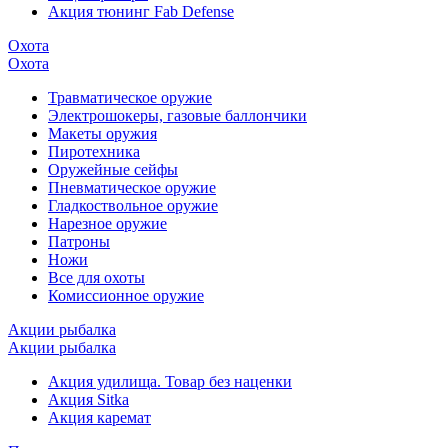
Акция тюнинг Fab Defense
Охота
Охота
Травматическое оружие
Электрошокеры, газовые баллончики
Макеты оружия
Пиротехника
Оружейные сейфы
Пневматическое оружие
Гладкоствольное оружие
Нарезное оружие
Патроны
Ножи
Все для охоты
Комиссионное оружие
Акции рыбалка
Акции рыбалка
Акция удилища. Товар без наценки
Акция Sitka
Акция каремат