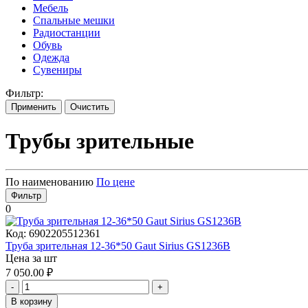
Мебель
Спальные мешки
Радиостанции
Обувь
Одежда
Сувениры
Фильтр:
Применить
Очистить
Трубы зрительные
По наименованию
По цене
Фильтр
0
Код:
6902205512361
Труба зрительная 12-36*50 Gaut Sirius GS1236B
Цена за шт
7 050.00
₽
-
+
В корзину