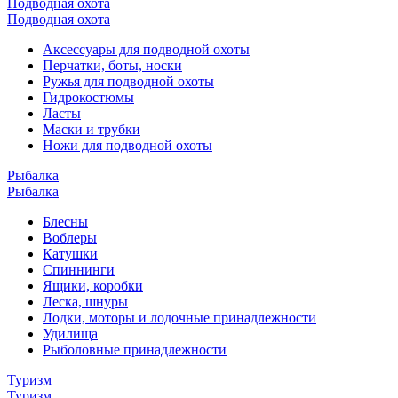
Подводная охота
Подводная охота
Аксессуары для подводной охоты
Перчатки, боты, носки
Ружья для подводной охоты
Гидрокостюмы
Ласты
Маски и трубки
Ножи для подводной охоты
Рыбалка
Рыбалка
Блесны
Воблеры
Катушки
Спиннинги
Ящики, коробки
Леска, шнуры
Лодки, моторы и лодочные принадлежности
Удилища
Рыболовные принадлежности
Туризм
Туризм