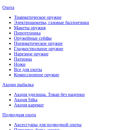
Охота
Травматическое оружие
Электрошокеры, газовые баллончики
Макеты оружия
Пиротехника
Оружейные сейфы
Пневматическое оружие
Гладкоствольное оружие
Нарезное оружие
Патроны
Ножи
Все для охоты
Комиссионное оружие
Акции рыбалка
Акция удилища. Товар без наценки
Акция Sitka
Акция каремат
Подводная охота
Аксессуары для подводной охоты
Перчатки, боты, носки