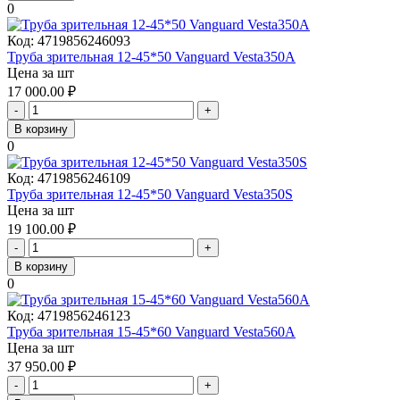
0
Код:
4719856246093
Труба зрительная 12-45*50 Vanguard Vesta350A
Цена за шт
17 000.00
₽
-
+
В корзину
0
Код:
4719856246109
Труба зрительная 12-45*50 Vanguard Vesta350S
Цена за шт
19 100.00
₽
-
+
В корзину
0
Код:
4719856246123
Труба зрительная 15-45*60 Vanguard Vesta560A
Цена за шт
37 950.00
₽
-
+