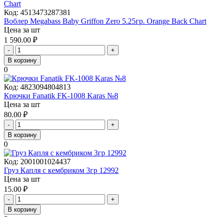
Код:
4513473287381
Воблер Megabass Baby Griffon Zero 5.25гр. Orange Back Chart
Цена за шт
1 590.00
₽
-
+
В корзину
0
Код:
4823094804813
Крючки Fanatik FK-1008 Karas №8
Цена за шт
80.00
₽
-
+
В корзину
0
Код:
2001001024437
Груз Капля с кембриком 3гр 12992
Цена за шт
15.00
₽
-
+
В корзину