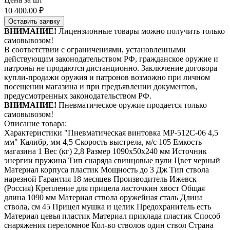
10 400.00
₽
Оставить заявку
ВНИМАНИЕ!
Лицензионные товары можно получить только
самовывозом!
В соответствии с ограничениями, установленными
действующим законодательством РФ, гражданское оружие и
патроны не продаются дистанционно. Заключение договора
купли-продажи оружия и патронов возможно при личном
посещении магазина и при предъявлении документов,
предусмотренных законодательством РФ.
ВНИМАНИЕ!
Пневматическое оружие продается только
самовывозом!
Описание товара:
Характеристики "Пневматическая винтовка МР-512С-06 4,5
мм" Калибр, мм 4,5 Скорость выстрела, м/с 105 Емкость
магазина 1 Вес (кг) 2,8 Размер 1090х50х240 мм Источник
энергии пружина Тип снаряда свинцовые пули Цвет черный
Материал корпуса пластик Мощность до 3 Дж Тип ствола
нарезной Гарантия 18 месяцев Производитель Ижевск
(Россия) Крепление для прицела ласточкин хвост Общая
длина 1090 мм Материал ствола оружейная сталь Длина
ствола, см 45 Прицел мушка и целик Предохранитель есть
Материал цевья пластик Материал приклада пластик Способ
снаряжения переломное Кол-во стволов один ствол Страна