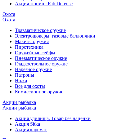
Акция тюнинг Fab Defense
Охота
Охота
Травматическое оружие
Электрошокеры, газовые баллончики
Макеты оружия
Пиротехника
Оружейные сейфы
Пневматическое оружие
Гладкоствольное оружие
Нарезное оружие
Патроны
Ножи
Все для охоты
Комиссионное оружие
Акции рыбалка
Акции рыбалка
Акция удилища. Товар без наценки
Акция Sitka
Акция каремат