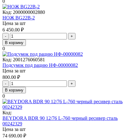
0
Код:
2000000002880
НОЖ BG22B-2
Цена за шт
6 450.00
₽
-
+
В корзину
0
Код:
2001276060581
Подсумок под рацию НФ-00000082
Цена за шт
800.00
₽
-
+
В корзину
0
Код:
BEYDORA BDR 90 12/76 L-760 черный ресивер сталь
00242329
Цена за шт
74 690.00
₽