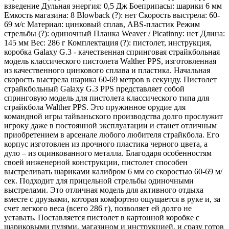
взведение Дульная энергия: 0,5 Дж Боеприпасы: шарики 6 мм
Емкость магазина: 8 Blowback (?): нет Скорость выстрела: 60-
69 м/с Материал: цинковый сплав, ABS-пластик Режим
стрельбы (?): одиночный Планка Weaver / Picatinny: нет Длина:
145 мм Вес: 286 г Комплектация (?): пистолет, инструкция,
коробка Galaxy G.3 - качественная спринговая страйкбольная
модель классического пистолета Walther PPS, изготовленная
из качественного цинкового сплава и пластика. Начальная
скорость выстрела шарика 60-69 метров в секунду. Пистолет
страйкбольный Galaxy G.3 PPS представляет собой
спринговую модель для пистолета классического типа для
страйкбола Walther PPS. Это пружинное орудие для
командной игры тайваньского производства долго прослужит
игроку даже в постоянной эксплуатации и станет отличным
приобретением в арсенале любого любителя страйкбола. Его
корпус изготовлен из прочного пластика черного цвета, а
дуло – из оцинкованного металла. Благодаря особенностям
своей инженерной конструкции, пистолет способен
выстреливать шариками калибром 6 мм со скоростью 60-69 м/
сек. Подходит для прицельной стрельбы одиночными
выстрелами. Это отличная модель для активного отдыха
вместе с друзьями, которая комфортно ощущается в руке и, за
счет легкого веса (всего 286 г), позволяет ей долго не
уставать. Поставляется пистолет в картонной коробке с
шариковыми пулями, магазином и инструкцией, и сразу готов