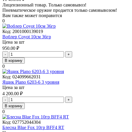
Лицензионный товар.
Только самовывоз!
Пневматическое оружие продается только самовывозом!
Вам также может понравится
0
Код:
2001000139019
Воблер Coyot 10см 36гр
Цена за шт
950.00
₽
-
+
В корзину
0
Код:
024099662031
Ящик Plano 6203-6 3 уровня
Цена за шт
4 200.00
₽
-
+
В корзину
0
Код:
027752044304
Блесна Blue Fox 10гр BFF4 RT