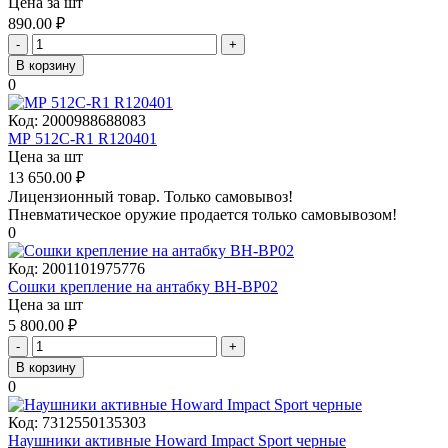
Цена за шт
890.00
₽
-
+
В корзину
0
Код:
2000988688083
МР 512C-R1 R120401
Цена за шт
13 650.00
₽
Лицензионный товар.
Только самовывоз!
Пневматическое оружие продается только самовывозом!
0
Код:
2001101975776
Сошки крепление на антабку BH-BP02
Цена за шт
5 800.00
₽
-
+
В корзину
0
Код:
7312550135303
Наушники активные Howard Impact Sport черные