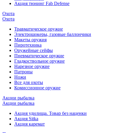
Акция тюнинг Fab Defense
Охота
Охота
Травматическое оружие
Электрошокеры, газовые баллончики
Макеты оружия
Пиротехника
Оружейные сейфы
Пневматическое оружие
Гладкоствольное оружие
Нарезное оружие
Патроны
Ножи
Все для охоты
Комиссионное оружие
Акции рыбалка
Акции рыбалка
Акция удилища. Товар без наценки
Акция Sitka
Акция каремат