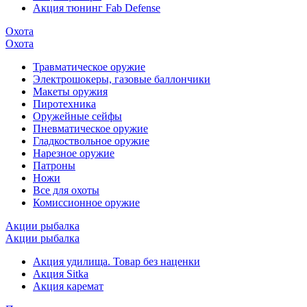
Акция тюнинг Fab Defense
Охота
Охота
Травматическое оружие
Электрошокеры, газовые баллончики
Макеты оружия
Пиротехника
Оружейные сейфы
Пневматическое оружие
Гладкоствольное оружие
Нарезное оружие
Патроны
Ножи
Все для охоты
Комиссионное оружие
Акции рыбалка
Акции рыбалка
Акция удилища. Товар без наценки
Акция Sitka
Акция каремат