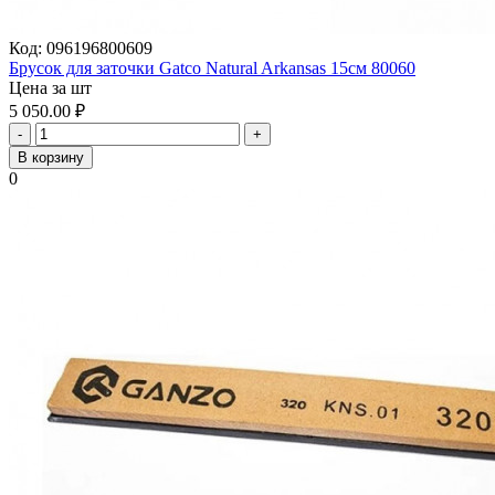
Код:
096196800609
Брусок для заточки Gatco Natural Arkansas 15см 80060
Цена за шт
5 050.00
₽
-
+
В корзину
0