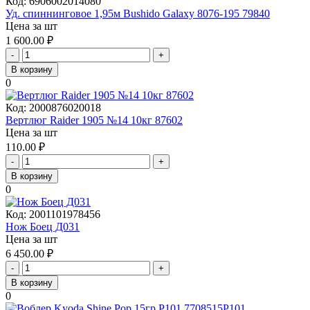
Код:
6906002014080
Уд. спиннинговое 1,95м Bushido Galaxy 8076-195 79840
Цена за шт
1 600.00
₽
-
+
В корзину
0
Код:
2000876020018
Вертлюг Raider 1905 №14 10кг 87602
Цена за шт
110.00
₽
-
+
В корзину
0
Код:
2001101978456
Нож Боец Д031
Цена за шт
6 450.00
₽
-
+
В корзину
0