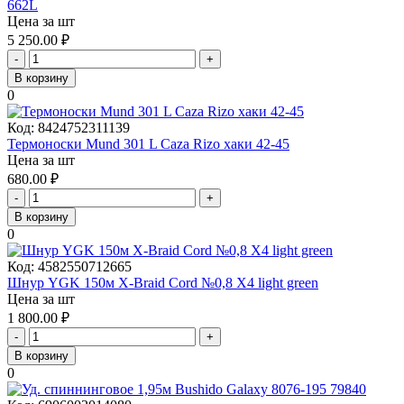
662L
Цена за шт
5 250.00
₽
-
+
В корзину
0
Код:
8424752311139
Термоноски Mund 301 L Caza Rizo хаки 42-45
Цена за шт
680.00
₽
-
+
В корзину
0
Код:
4582550712665
Шнур YGK 150м X-Braid Cord №0,8 X4 light green
Цена за шт
1 800.00
₽
-
+
В корзину
0