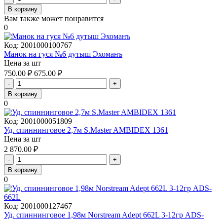
В корзину
Вам также может понравится
0
Код:
2001000100767
Манок на гуся №6 дутыш Эхоманъ
Цена за шт
750.00
₽
675.00
₽
-
+
В корзину
0
Код:
2001000051809
Уд. спиннинговое 2,7м S.Master AMBIDEX 1361
Цена за шт
2 870.00
₽
-
+
В корзину
0
Код:
2001000127467
Уд. спиннинговое 1,98м Norstream Adept 662L 3-12гр ADS-