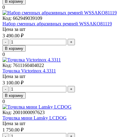
В корзину
0
Код:
662949039109
Набор сменных абразивных ремней WSSAKO81119
Цена за шт
3 490.00
₽
-
+
В корзину
0
Код:
7611160404022
Точилка Victorinox 4.3311
Цена за шт
3 100.00
₽
-
+
В корзину
0
Код:
2001000097623
Точилка мини Lansky LCDOG
Цена за шт
1 750.00
₽
-
+