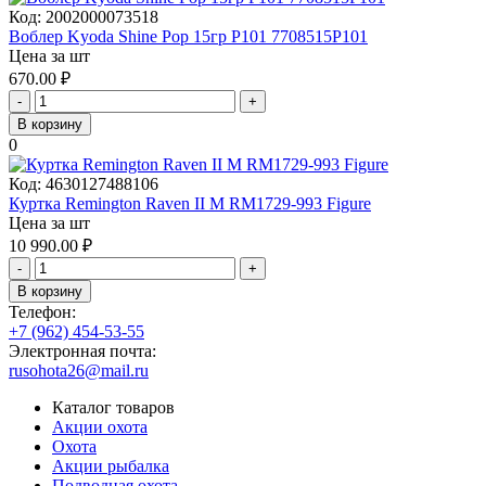
Код:
2002000073518
Воблер Kyoda Shine Pop 15гр P101 7708515P101
Цена за шт
670.00
₽
-
+
В корзину
0
Код:
4630127488106
Куртка Remington Raven II M RM1729-993 Figure
Цена за шт
10 990.00
₽
-
+
В корзину
Телефон:
+7 (962) 454-53-55
Электронная почта:
rusohota26@mail.ru
Каталог товаров
Акции охота
Охота
Акции рыбалка
Подводная охота