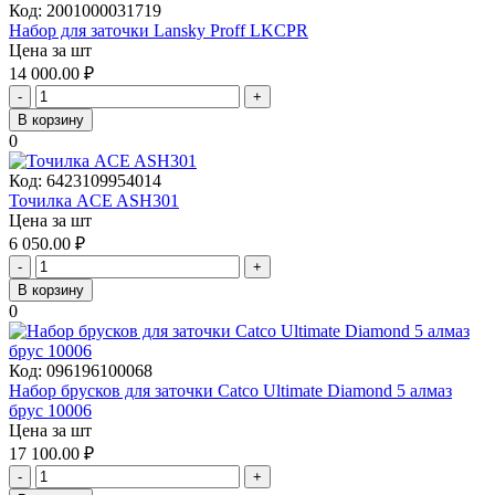
Код:
2001000031719
Набор для заточки Lansky Proff LKCPR
Цена за шт
14 000.00
₽
-
+
В корзину
0
Код:
6423109954014
Точилка ACE ASH301
Цена за шт
6 050.00
₽
-
+
В корзину
0
Код:
096196100068
Набор брусков для заточки Catco Ultimate Diamond 5 алмаз
брус 10006
Цена за шт
17 100.00
₽
-
+