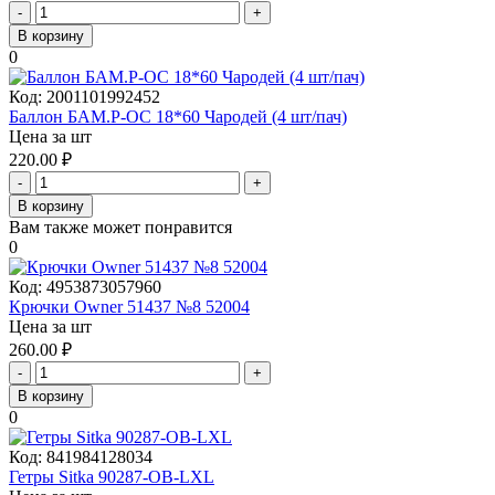
-
+
В корзину
0
Код:
2001101992452
Баллон БАМ.Р-ОС 18*60 Чародей (4 шт/пач)
Цена за шт
220.00
₽
-
+
В корзину
Вам также может понравится
0
Код:
4953873057960
Крючки Owner 51437 №8 52004
Цена за шт
260.00
₽
-
+
В корзину
0
Код:
841984128034
Гетры Sitka 90287-OB-LXL