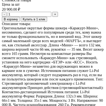
Стоимость товара
Цена за шт
20 900.00
₽
-
+
В корзину
Купить в 1 клик
Описание товара:
Оригинальные округлые формы шокера «Каракурт-Мини»,
несомненно, сделают его популярным среди тех, кому важна
не только функциональность, но и внешний вид. Этот шокер
самый маленький среди всех моделей «МАРТЪ», и выглядит
он, как стильный аксессуар. Длина «Мини» — всего 132 мм,
ширина верхней части 66 мм, рукоятки — 35 мм. Весит шокер
всего 165 грамм. Несмотря на компактные размеры Вы
сможете использовать «Каракурт-Мини» как стреляющий,
установив на него картриджи «БТЭР» или «КСС». Носить
«Каракурт-Мини» незаметно для окружающих можно в
кармане или в сумочке. Источником питания служит Li-Pol
аккумулятор, который следует подзаряжать раз в год, если вы
не пользуетесь шокером или после каждого применения. Тип:
Стреляющий эргономичный электрошокер с Li-Pol
аккумулятором Принцип действия (стреляющий/контактный):
Контактно-дистанционный Источник питания: Li-Pol
аккумулятор Форма: Разрядник Длина: 132±3 мм. Ширина:
66±1 мм. Толщина: 35±1 мм. Мощность: 3 Вт. Напряжение: 90
000 В. Частота искрообразования: 260 Гц. Рекомендуемое