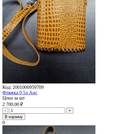
Код:
2001000959709
Фляжка 0,5л Аис
Цена за шт
2 700.00
₽
-
+
В корзину
0