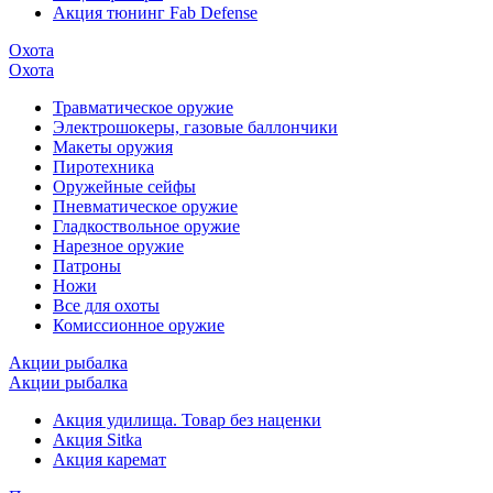
Акция тюнинг Fab Defense
Охота
Охота
Травматическое оружие
Электрошокеры, газовые баллончики
Макеты оружия
Пиротехника
Оружейные сейфы
Пневматическое оружие
Гладкоствольное оружие
Нарезное оружие
Патроны
Ножи
Все для охоты
Комиссионное оружие
Акции рыбалка
Акции рыбалка
Акция удилища. Товар без наценки
Акция Sitka
Акция каремат