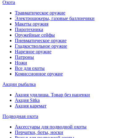
Охота
Травматическое оружие
Электрошокеры, газовые баллончики
Макеты оружия
Пиротехника
Оружейные сейфы
Пневматическое оружие
Гладкоствольное оружие
Нарезное оружие
Патроны
Ножи
Все для охоты
Комиссионное оружие
Акции рыбалка
Акция удилища. Товар без наценки
Акция Sitka
Акция каремат
Подводная охота
Аксессуары для подводной охоты
Перчатки, боты, носки
Ружья для подводной охоты