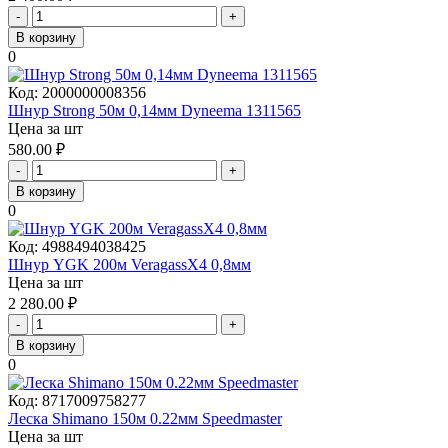
-
+
В корзину
0
Код:
2000000008356
Шнур Strong 50м 0,14мм Dyneema 1311565
Цена за шт
580.00
₽
-
+
В корзину
0
Код:
4988494038425
Шнур YGK 200м VeragassX4 0,8мм
Цена за шт
2 280.00
₽
-
+
В корзину
0
Код:
8717009758277
Леска Shimano 150м 0.22мм Speedmaster
Цена за шт