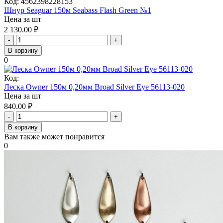
Код:
4562398228153
Шнур Seaguar 150м Seabass Flash Green №1
Цена за шт
2 130.00
₽
-
+
В корзину
0
Код:
Леска Owner 150м 0,20мм Broad Silver Eye 56113-020
Цена за шт
840.00
₽
-
+
В корзину
Вам также может понравится
0