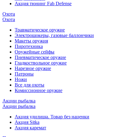
Акция тюнинг Fab Defense
Охота
Охота
Травматическое оружие
Электрошокеры, газовые баллончики
Макеты оружия
Пиротехника
Оружейные сейфы
Пневматическое оружие
Гладкоствольное оружие
Нарезное оружие
Патроны
Ножи
Все для охоты
Комиссионное оружие
Акции рыбалка
Акции рыбалка
Акция удилища. Товар без наценки
Акция Sitka
Акция каремат