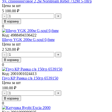
Уд. спиннинговое 2,2м Norstream Rebel 732M 5-18гр
Цена за шт
5 100.00
₽
-
+
В корзину
0
Код:
4988494336422
Шнур YGK 200м G-soul 0,6мм
Цена за шт
2 520.00
₽
-
+
В корзину
0
Код:
2001001024413
Груз КР Рамка с/в 150гр 6539150
Цена за шт
100.00
₽
-
+
В корзину
0