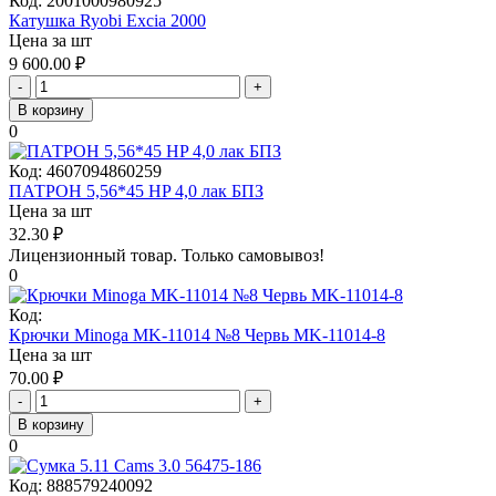
Код:
2001000980925
Катушка Ryobi Excia 2000
Цена за шт
9 600.00
₽
-
+
В корзину
0
Код:
4607094860259
ПАТРОН 5,56*45 HP 4,0 лак БПЗ
Цена за шт
32.30
₽
Лицензионный товар.
Только самовывоз!
0
Код:
Крючки Minoga MK-11014 №8 Червь MK-11014-8
Цена за шт
70.00
₽
-
+
В корзину
0
Код:
888579240092