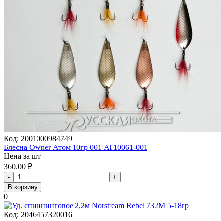
Код:
2001000984749
Блесна Owner Атом 10гр 001 AT10061-001
Цена за шт
360.00
₽
-
+
В корзину
0
Код:
2046457320016