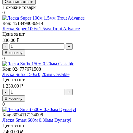
Оставить отзыв
Похожие товары
0
Код:
4513498086914
Леска Super 100м 1.5мм Trout Advance
Цена за шт
830.00
₽
-
+
В корзину
0
Код:
024777671508
Леска Sufix 150м 0,20мм Castable
Цена за шт
1 230.00
₽
-
+
В корзину
0
Код:
8034117134008
Леска Smart 600м 0,30мм Dynastyl
Цена за шт
2 400.00
₽